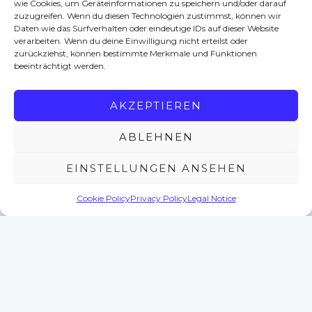
wie Cookies, um Geräteinformationen zu speichern und/oder darauf
u
zuzugreifen. Wenn du diesen Technologien zustimmst, können wir
m
Daten wie das Surfverhalten oder eindeutige IDs auf dieser Website
verarbeiten. Wenn du deine Einwilligung nicht erteilst oder
b
zurückziehst, können bestimmte Merkmale und Funktionen
e
beeinträchtigt werden.
r
:
C
AKZEPTIEREN
.
I
ABLEHNEN
.
B
EINSTELLUNGEN ANSEHEN
A
L
Cookie Policy
Privacy Policy
Legal Notice
5
5
1
A
u
t
h