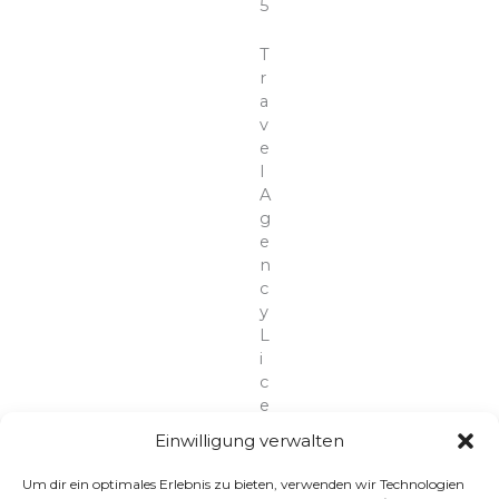
5
T
r
a
v
e
l
A
g
e
n
c
y
L
i
c
e
n
Einwilligung verwalten
c
e
Um dir ein optimales Erlebnis zu bieten, verwenden wir Technologien
N