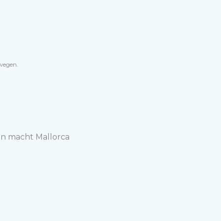
.
ewegen.
en macht Mallorca